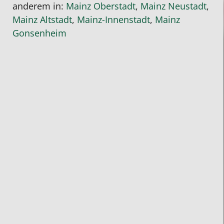
anderem in:
Mainz Oberstadt
,
Mainz Neustadt
,
wieder
Mainz Altstadt
,
Mainz-Innenstadt
,
Mainz
Spaß
Gonsenheim
an
Mathe
gewonnen!
Er
hat
einen
intensiven
eins
zu
eins
Unterricht
gehabt
und
konnte
jederzeit