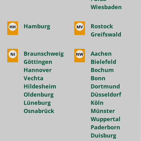
Wiesbaden
Hamburg
Rostock
HH
MV
Greifswald
Braunschweig
Aachen
NI
NW
Göttingen
Bielefeld
Hannover
Bochum
Vechta
Bonn
Hildesheim
Dortmund
Oldenburg
Düsseldorf
Lüneburg
Köln
Osnabrück
Münster
Wuppertal
Paderborn
Duisburg