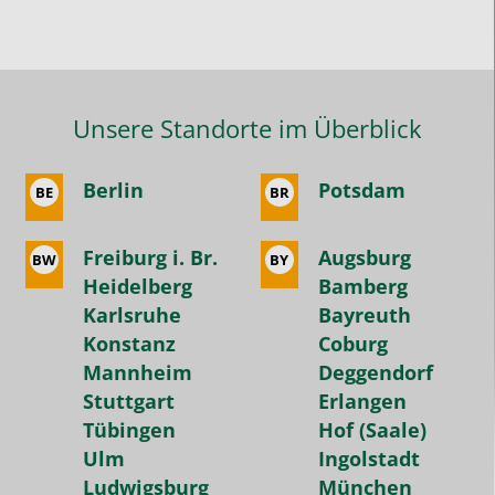
tatsächlich
genommenen
Stunden
bezahlt
Unsere Standorte im Überblick
und
jederzeit
pausieren
Berlin
Potsdam
BE
BR
kann.
Bei
Freiburg i. Br.
Augsburg
BW
BY
den
Heidelberg
Bamberg
meisten
Karlsruhe
Bayreuth
Nachhilfeinstituten
Konstanz
Coburg
wird
Mannheim
Deggendorf
man
Stuttgart
Erlangen
gedrängt
Tübingen
Hof (Saale)
Halbjahres-
Ulm
Ingolstadt
oder
Ludwigsburg
München