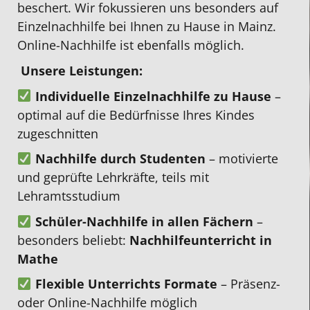
beschert. Wir fokussieren uns besonders auf
belehrt
Std.
dank
Anspruch
Friede
Einzelnachhilfe
bei Ihnen
zu Hause in Mainz
.
Es
die
der
nehmen.
Da
Online-Nachhilfe
ist ebenfalls möglich.
wurde
man
Nachhilfe
meine
schnell
auch
von
Tochte
Unsere Leistungen:
ein
hat
Herrn
offt
Individuelle Einzelnachhilfe zu Hause
–
sehr
und
Nguyen.
Mittag
optimal auf die Bedürfnisse Ihres Kindes
guter
nicht
Er
hat,
zugeschnitten
Nachhilfelehrer
pauschal,
war
konnte
Nachhilfe durch Studenten
– motivierte
gefunden
wo
stets
die
und geprüfte Lehrkräfte, teils mit
und
bei
geduldig,
Studen
Lehramtsstudium
es
so
motiviert,
Selina
hat
vielen
mutmachend,
uns
Schüler-Nachhilfe in allen Fächern
–
sofort
anderen
erklärte
helfen
besonders beliebt:
Nachhilfeunterricht in
zwischen
Anbietern
auf
einen
Mathe
den
der
unterschiedlichen
passe
Flexible Unterrichts Formate
– Präsenz-
beiden
Fall
Wegen
Tag
oder Online-Nachhilfe möglich
gematscht.
ist.
und
zu