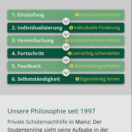
Einstufung
Lernstand ermitteln
Individualisierung
Individuelle Förderung
Vereinfachung
Schulstoff einfach erklärt
Fortschritt
Lernerfolg sicherstellen
Feedback
Rückmeldung erhalten
Selbstständigkeit
Eigenständig lernen
Unsere Philosophie seit 1997
Private Schülernachhilfe
in Mainz: Der
Studentenring sieht seine Aufgabe in der