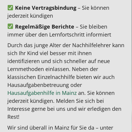
Keine Vertragsbindung
– Sie können
Mein
Kann
war
finden
jederzeit kündigen
Sohn
ich
dabei
wo
hat
nur
immer
sie
Regelmäßige Berichte
– Sie bleiben
sich
weiterempfehlen.
positiv.
immer
immer über den Lernfortschritt informiert
von
Meine
Wir
flexibe
Durch das junge Alter der Nachhilfelehrer kann
einer
Tochter
danken
ist.
sich Ihr Kind viel besser mit ihnen
4
hat
Herrn
Wir
identifizieren und sich schneller auf neue
auf
sich
Nguyen
sind
Lernmethoden einlassen. Neben der
eine
in
sehr
sehr
klassischen Einzelnachhilfe bieten wir auch
2
eineinhalb
für
zu
Hausaufgabenbetreuung oder
verbessert
Jahren
die
frieden
Hausaufgabenhilfe in Mainz
an. Sie können
und
um
professionelle
jederzeit kündigen. Melden Sie sich bei
das
zwei
Nachhilfe.
Interesse gerne bei uns und wir erledigen den
Wichtigste:
Noten
Rest!
er
verbessert.
Wir sind überall in Mainz für Sie da – unter
hat