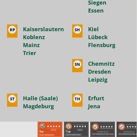
Siegen
Essen
Kaiserslautern
Kiel
RP
SH
Koblenz
Lübeck
Mainz
Flensburg
Trier
Chemnitz
SN
Dresden
Leipzig
Halle (Saale)
Erfurt
ST
TH
Magdeburg
Jena