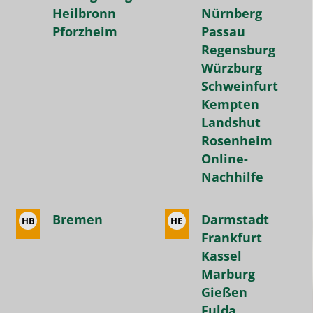
sogar
Heilbronn
Nürnberg
Pforzheim
Passau
Jahresverträge
Regensburg
abzuschließen.
Würzburg
Wir
Schweinfurt
sind
Kempten
sehr
Landshut
dankbar
Rosenheim
für
Online-
die
Nachhilfe
tolle
Betreuung
Bremen
Darmstadt
und
HB
HE
Frankfurt
den
Kassel
hervorragenden
Marburg
Service!
Gießen
Fulda