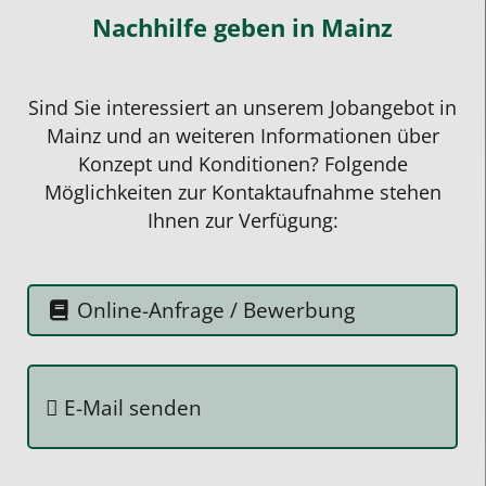
Nachhilfe geben
in Mainz
Rücksprache
mit
seinem
Sind Sie interessiert an unserem Jobangebot in
Lehrer
Mainz und an weiteren Informationen über
halten.
Konzept und Konditionen? Folgende
Wichtig
Möglichkeiten zur Kontaktaufnahme stehen
wäre
Ihnen zur Verfügung:
auch
zu
erwähnen,
Online-Anfrage / Bewerbung
dass
man
bei
E-Mail senden
Studentenring
nur
die