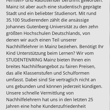
Fernseh- und Radiosender berühmt geworden.
anfangs
Lehrer!
wir
sehr
Nachhi
S
Mainz ist aber auch eine studentisch geprägte
skeptisch,
Den
einen
vertrauensw
für
a
Stadt und ein beliebter Studienort. Mit rund
ob
Studentenring
Nachhilfelehrer,
und
meine
g
35.100 Studierenden zählt die ansässige
ein
finde
der
zuverlässige
15
m
Johannes Gutenberg-Universität zu den zehn
Online-
ich
die
Mensch.
jährige
i
größten Hochschulen Deutschlands, von
Unterricht
ganz
Mathenote
Wir
Tochter
u
denen wir auch einen Teil unserer
das
unkompliziert,
um
sind
wir
e
Nachhilfelehrer in Mainz
beziehen. Benötigt Ihr
Richtige
preislich
2
mit
haben
g
Kind Unterstützung beim Lernen? Wir vom
für
total
Noten
seinen
eine
a
STUDENTENRING Mainz bieten Ihnen ein
ihn
ok
nach
Leistungen
tolle
s
breites
Nachhilfeangebot
zu fairen Preisen,
ist.
und
oben
sehr
nette
e
das alle Klassenstufen und Schulformen
Bei
Vor
verbessern
zufrieden
Studen
V
umfasst. Dabei sind Sie vertraglich nicht an
Studentenring
allem
konnte.
und
Meine
uns gebunden und können jederzeit kündigen.
wurde
bezahlt
Abschlussprüfung
werden
Tochte
Unsere schnelle Vermittlung von
ich
man
mit
weiterhin
ist
Nachhilfelehrern
hat uns in den letzten 25
eines
nur
1,0
Mathenachhi
sehr
Jahren eine hohe Kundenzufriedenheit
besseren
die
geschrieben
in
zu